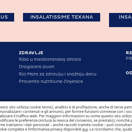
KUS
INSALATISSIME TEXANA
INSA
ZDRAVLJE
RE
PR
Riba u mediteranskoj ishrani
Dragoceni izvori
O
Rio Mare za zdraviju i snažniju decu
Proverite nutritivne činjenice
esto sito utilizza cookie tecnici, analitici e di profilazione, anche di terze part
rsonalizzare i contenuti e gli annunci, per fornire funzioni connesse con i so
alizzare il traffico web. Per maggiori informazioni su come questo sito utilizz
dificare le preferenze (inclusa la revoca del consenso, se prestato), nonché 
me trattiamo i dati personali – anche raccolti tramite cookie – può consultare
okie completa e l’informativa privacy disponibili
qui
. Le ricordiamo che, qualo