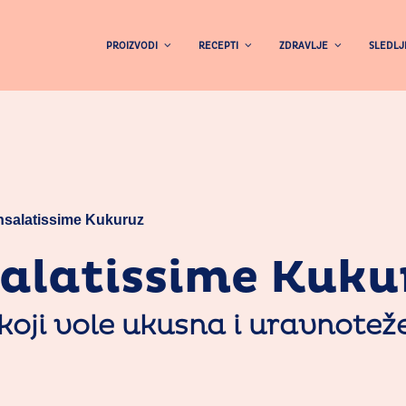
PROIZVODI
RECEPTI
ZDRAVLJE
SLEDLJ
nsalatissime Kukuruz
salatissime Kuku
koji vole ukusna i uravnotež