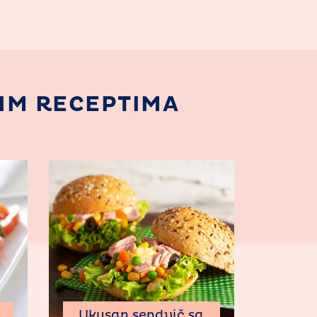
ĆIM RECEPTIMA
Ukusan sendvič sa