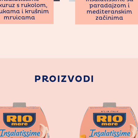
kuruz s rukolom,
paradajzom i
ukama i krušnim
mediteranskim
mrvicama
začinima
PROIZVODI