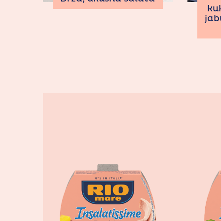
ku
jab