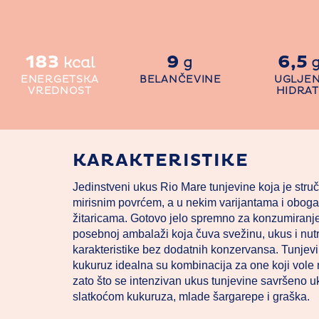
183
9
6,5
kcal
g
ENERGETSKA
BELANČEVINE
UGLJEN
VREDNOST
HIDRAT
KARAKTERISTIKE
Jedinstveni ukus Rio Mare tunjevine koja je stru
mirisnim povrćem, a u nekim varijantama i obo
žitaricama. Gotovo jelo spremno za konzumiranje
posebnoj ambalaži koja čuva svežinu, ukus i nutr
karakteristike bez dodatnih konzervansa. Tunjevin
kukuruz idealna su kombinacija za one koji vole
zato što se intenzivan ukus tunjevine savršeno u
slatkoćom kukuruza, mlade šargarepe i graška.