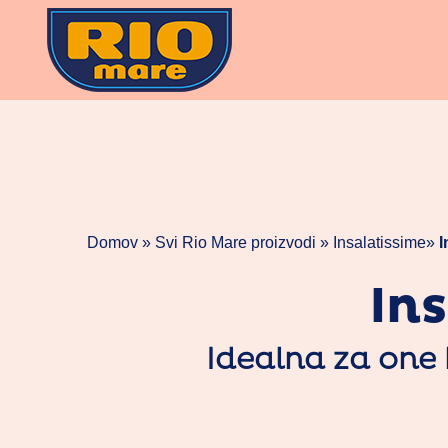
Skoči
na
vsebino
Domov »
Svi Rio Mare proizvodi
»
Insalatissime
»
I
In
Idealna za one 