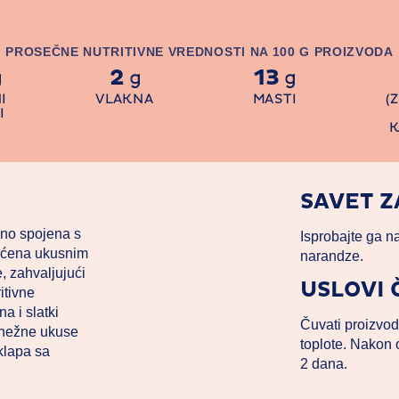
PROSEČNE NUTRITIVNE VREDNOSTI NA 100 G PROIZVODA
2
13
g
g
g
I
VLAKNA
MASTI
(
I
K
SAVET Z
čno spojena s
Isprobajte ga n
gaćena ukusnim
narandze.
, zahvaljujući
USLOVI
itivne
a i slatki
Čuvati proizvod
 nežne ukuse
toplote. Nakon o
klapa sa
2 dana.