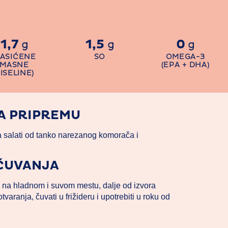
1,7
1,5
0
g
g
g
ZASIĆENE
SO
OMEGA-3
MASNE
(EPA + DHA)
ISELINE)
A PRIPREMU
a salati od tanko narezanog komorača i
 ČUVANJA
 na hladnom i suvom mestu, dalje od izvora
tvaranja, čuvati u frižideru i upotrebiti u roku od