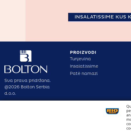
INSALATISSIME KUS 
PROIZVODI
Tunjevina
Insalatissime
Patè namazi
Sva prava pridržana.
@2026 Bolton Serbia
d.o.o.
Qu
pe
an
mo
co
co