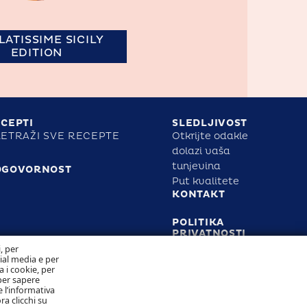
LATISSIME SICILY
EDITION
CEPTI
SLEDLJIVOST
ETRAŽI SVE RECEPTE
Otkrijte odakle
dolazi vaša
tunjevina
DGOVORNOST
Put kvalitete
KONTAKT
POLITIKA
PRIVATNOSTI
POLITIKA
i, per
KOLAČIĆA
cial media e per
a i cookie, per
per sapere
 l’informativa
ra clicchi su
Pratite nas