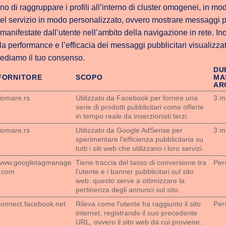
o di raggruppare i profili all’interno di cluster omogenei, in mo
 del servizio in modo personalizzato, ovvero mostrare messaggi pub
manifestate dall’utente nell’ambito della navigazione in rete. Ino
a performance e l’efficacia dei messaggi pubblicitari visualizzat
hiediamo il tuo consenso.
DU
FORNITORE
SCOPO
MA
AR
riomare.rs
Utilizzato da Facebook per fornire una
3 m
serie di prodotti pubblicitari come offerte
in tempo reale da inserzionisti terzi.
riomare.rs
Utilizzato da Google AdSense per
3 m
sperimentare l'efficienza pubblicitaria su
tutti i siti web che utilizzano i loro servizi.
www.googletagmanage
Tiene traccia del tasso di conversione tra
Per
r.com
l'utente e i banner pubblicitari sul sito
web: questo serve a ottimizzare la
pertinenza degli annunci sul sito.
connect.facebook.net
Rileva come l'utente ha raggiunto il sito
Per
internet, registrando il suo precedente
URL, ovvero il sito web da cui proviene.