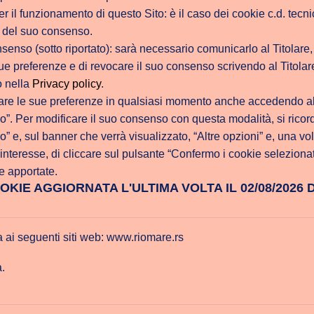
il funzionamento di questo Sito: è il caso dei cookie c.d. tecnici. P
 del suo consenso.
senso (sotto riportato): sarà necessario comunicarlo al Titolare, 
ue preferenze e di revocare il suo consenso scrivendo al Titolare 
o nella
Privacy policy
.
re le sue preferenze in qualsiasi momento anche accedendo al
o”. Per modificare il suo consenso con questa modalità, si ricord
o” e, sul banner che verrà visualizzato, “Altre opzioni” e, una vol
 interesse, di cliccare sul pulsante “Confermo i cookie selezionat
e apportate.
KIE AGGIORNATA L'ULTIMA VOLTA IL 02/08/2026 
a ai seguenti siti web: www.riomare.rs
a.