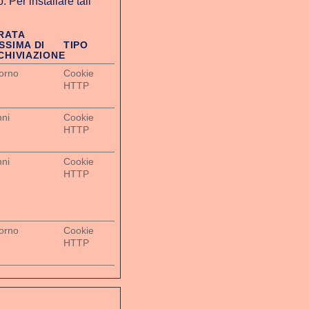
. Per installare tali
RATA
SSIMA DI
TIPO
CHIVIAZIONE
iorno
Cookie
HTTP
nni
Cookie
HTTP
nni
Cookie
HTTP
iorno
Cookie
HTTP