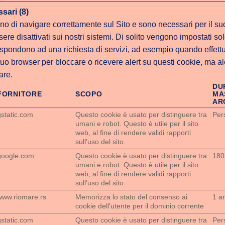
sari (8)
o di navigare correttamente sul Sito e sono necessari per il su
e disattivati sui nostri sistemi. Di solito vengono impostati solo
rispondono ad una richiesta di servizi, ad esempio quando effettu
tuo browser per bloccare o ricevere alert su questi cookie, ma al
nare.
DU
FORNITORE
SCOPO
MA
AR
gstatic.com
Questo cookie è usato per distinguere tra
Per
umani e robot. Questo è utile per il sito
web, al fine di rendere validi rapporti
sull'uso del sito.
google.com
Questo cookie è usato per distinguere tra
180
umani e robot. Questo è utile per il sito
web, al fine di rendere validi rapporti
sull'uso del sito.
www.riomare.rs
Memorizza lo stato del consenso ai
1 a
cookie dell'utente per il dominio corrente
gstatic.com
Questo cookie è usato per distinguere tra
Per