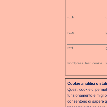
rc::b
rc::c
rc::f
wordpress_test_cookie
Cookie analitici o stati
Questi cookie ci permett
funzionamento e miglior
consentono di sapere qu