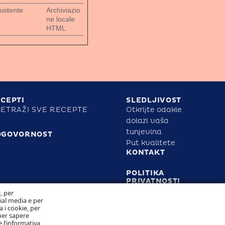
sistente
Archiviazio
ne locale
HTML
CEPTI
SLEDLJIVOST
ETRAŽI SVE RECEPTE
Otkrijte odakle
dolazi vaša
tunjevina
DGOVORNOST
Put kvalitete
KONTAKT
POLITIKA
PRIVATNOSTI
POLITIKA
i, per
KOLAČIĆA
cial media e per
a i cookie, per
per sapere
 l’informativa