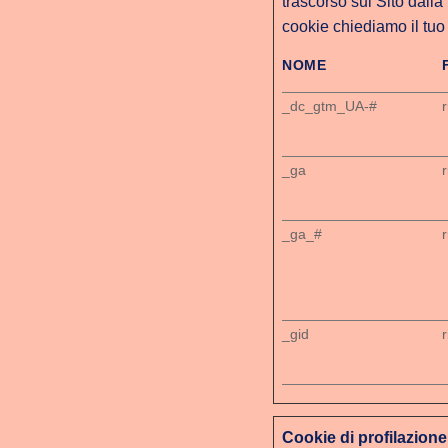
trascorso sul Sito dalla 
cookie chiediamo il tu
NOME
_dc_gtm_UA-#
_ga
_ga_#
_gid
Cookie di profilazione