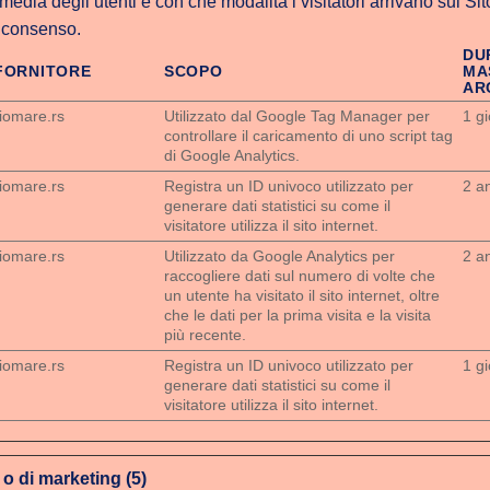
media degli utenti e con che modalità i visitatori arrivano sul Sito
o consenso.
DU
FORNITORE
SCOPO
MA
AR
riomare.rs
Utilizzato dal Google Tag Manager per
1 g
controllare il caricamento di uno script tag
di Google Analytics.
riomare.rs
Registra un ID univoco utilizzato per
2 a
generare dati statistici su come il
visitatore utilizza il sito internet.
riomare.rs
Utilizzato da Google Analytics per
2 a
raccogliere dati sul numero di volte che
un utente ha visitato il sito internet, oltre
che le dati per la prima visita e la visita
più recente.
riomare.rs
Registra un ID univoco utilizzato per
1 g
generare dati statistici su come il
visitatore utilizza il sito internet.
 o di marketing (5)