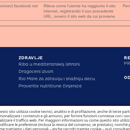
connect.facebook.net
Rileva come l'utente ha raggiunto il sito
Per
internet, registrando il suo precedente
URL, ovvero il sito web da cui proviene.
ZDRAVLJE
RE
PR
Riba u mediteranskoj ishrani
Dragoceni izvori
O
Rio Mare za zdraviju i snažniju decu
Proverite nutritivne činjenice
esto sito utilizza cookie tecnici, analitici e di profilazione, anche di terze part
rsonalizzare i contenuti e gli annunci, per fornire funzioni connesse con i so
alizzare il traffico web. Per maggiori informazioni su come questo sito utilizz
dificare le preferenze (inclusa la revoca del consenso, se prestato), nonché 
me trattiamo i dati personali – anche raccolti tramite cookie – può consultare