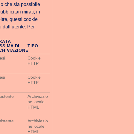
do che sia possibile
blicitari mirati, in
ltre, questi cookie
i dall’utente. Per
RATA
SSIMA DI
TIPO
CHIVIAZIONE
esi
Cookie
HTTP
esi
Cookie
HTTP
sistente
Archiviazio
ne locale
HTML
sistente
Archiviazio
ne locale
HTML