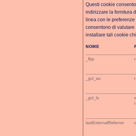
Questi cookie consenton
indirizzare la fornitura
linea con le preferenze 
consentono di valutare l
installare tali cookie c
NOME
_fbp
_gcl_au
_gcl_ls
lastExternalReferrer