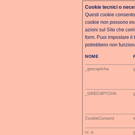
Cookie tecnici o neces
Questi cookie consenton
cookie non possono esser
azioni sul Sito che cor
form. Puoi impostare il 
potrebbero non funzio
NOME
_grecaptcha
_GRECAPTCHA
CookieConsent
rc::a