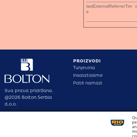
lastExternalReferrerTim
e
PROIZVODI
Tunjevina
Insalatissime
Patè namazi
Sva prava pridržana.
@2026 Bolton Serbia
d.o.o.
Qu
pe
an
mo
co