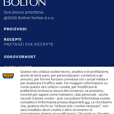
Sva prava pridržana.
@2026 Bolton Serbia d.o.o.
PROIZVODI
RECEPTI
PRETRAŽI SVE RECEPTE
ODGOVORNOST
SLEDLJIVOST
KONTAKT
Questo sito utilizza cookie tecnici, analitici e di profilazione,
anche di terze parti, per personalizzare i contenuti e gli
annunci, per fornire funzioni connesse con i social media e
POLITIKA PRIVATNOSTI
per analizzare il traffico web. Per maggiori informazioni su
POLITIKA KOLAČIĆA
come questo sito utilizza i cookie, per modificare le
preferenze (inclusa la revoca del consenso, se prestato),
nonché per sapere come trattiamo i dati personali – anche
raccolti tramite cookie – può consultare l’informativa cookie
completa e l’informativa privacy disponibili
qui
. Le ricordiamo
Pratite nas
che, qualora clicchi su “Utilizza solo i cookie necessari”, non
sarà installato alcun cookie o altro strumento di
tracciamento diverso da quelli tecnici. Cliccando su “Accetto