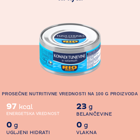
PROSEČNE NUTRITIVNE VREDNOSTI NA 100 G PROIZVODA
97
23
kcal
g
ENERGETSKA VREDNOST
BELANČEVINE
0
0
g
g
UGLJENI HIDRATI
VLAKNA