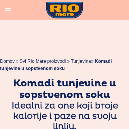
Skoči
na
vsebino
Domov »
Svi Rio Mare proizvodi
»
Tunjevina
»
Komadi
tunjevine u sopstvenom soku
Komadi tunjevine u
sopstvenom soku
Idealni za one koji broje
kalorije i paze na svoju
liniju.