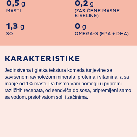
0,5
0,2
g
g
MASTI
(ZASIĆENE MASNE
KISELINE)
1,3
0
g
g
SO
OMEGA-3 (EPA + DHA)
KARAKTERISTIKE
Jedinstvena i glatka tekstura komada tunjevine sa
savršenom ravnotežom minerala, proteina i vitamina, a sa
manje od 1% masti. Da bismo Vam pomogli u pripremi
različitih recepata, od sendviča do sosa, pripremljeni samo
sa vodom, prstohvatom soli i začinima.