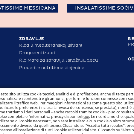
ATISSIME MESSICANA
INSALATISSIME SOČI
ZDRAVLJE
RE
PR
Riba u mediteranskoj ishrani
Dragoceni izvori
O
Rio Mare za zdraviju i snažniju decu
Proverite nutritivne činjenice
esto sito utilizza cookie tecnici, analitici e di profilazione, anche di terze part
rsonalizzare i contenuti e gli annunci, per fornire funzioni connesse con i so
alizzare il traffico web. Per maggiori informazioni su come questo sito utilizz
dificare le preferenze (inclusa la revoca del consenso, se prestato), nonché 
me trattiamo i dati personali – anche raccolti tramite cookie – può consultare
okie completa e l’informativa privacy disponibili
qui
. Le ricordiamo che, qualo
tilizza solo i cookie necessari”, non sarà installato alcun cookie o altro strum
acciamento diverso da quelli tecnici. Cliccando su “Accetto tutti i cookie”, pres
nsenso all’installazione di tutti i cookie utilizzati dal sito. Cliccando su "Altre 