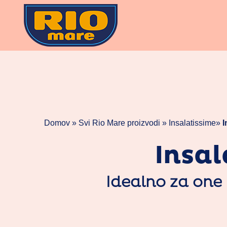
Skoči
na
vsebino
Domov »
Svi Rio Mare proizvodi
»
Insalatissime
»
I
Insal
Idealno za one 