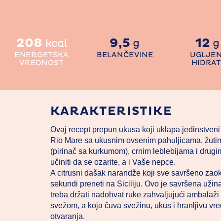
208
9,5
12
kcal
g
g
ENERGETSKA
BELANČEVINE
UGLJEN
VREDNOST
HIDRAT
KARAKTERISTIKE
Ovaj recept prepun ukusa koji uklapa jedinstveni
Rio Mare sa ukusnim ovsenim pahuljicama, žuti
(pirinač sa kurkumom), crnim leblebijama i drug
učiniti da se ozarite, a i Vaše nepce.
A citrusni dašak narandže koji sve savršeno zao
sekundi preneti na Siciliju. Ovo je savršena užin
treba držati nadohvat ruke zahvaljujući ambalaži
svežom, a koja čuva svežinu, ukus i hranljivu vr
otvaranja.