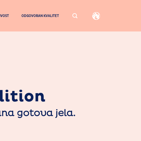
IVOST
ODGOVORAN KVALITET
dition
ana gotova jela.