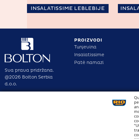
INSALATISSIME LEBLEBIJE
INSAL
PROIZVODI
Tunjevina
Insalatissime
Patè namazi
Sva prava pridržana.
@2026 Bolton Serbia
d.o.o.
Qu
pe
an
mo
co
co
“U
tr
co