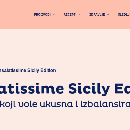
PROIZVODI
RECEPTI
ZDRAVLJE
SLEDLJ
nsalatissime Sicily Edition
atissime Sicily E
koji vole ukusna i izbalansir