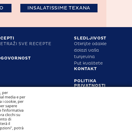
VO
INSALATISSIME TEXANA
CEPTI
SLEDLJIVOST
ETRAŽI SVE RECEPTE
Otkrijte odakle
dolazi vaša
tunjevina
DGOVORNOST
Put kvalitete
KONTAKT
POLITIKA
PRIVATNOSTI
POLITIKA
i, per
KOLAČIĆA
cial media e per
a i cookie, per
per sapere
 l’informativa
ra clicchi su
Pratite nas
ento di
terà il
opzioni", potrà