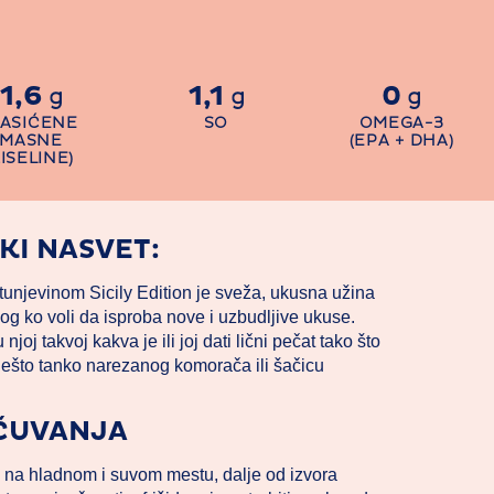
1,6
1,1
0
g
g
g
ZASIĆENE
SO
OMEGA-3
MASNE
(EPA + DHA)
ISELINE)
KI NASVET:
tunjevinom Sicily Edition je sveža, ukusna užina
og ko voli da isproba nove i uzbudljive ukuse.
njoj takvoj kakva je ili joj dati lični pečat tako što
 nešto tanko narezanog komorača ili šačicu
 ČUVANJA
 na hladnom i suvom mestu, dalje od izvora