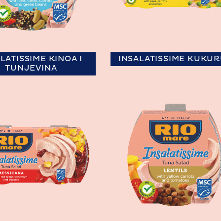
LATISSIME KINOA I
INSALATISSIME KUKU
TUNJEVINA