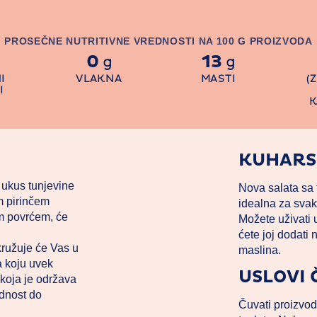
PROSEČNE NUTRITIVNE VREDNOSTI NA 100 G PROIZVODA
0
13
g
g
I
VLAKNA
MASTI
(
I
K
KUHARS
 ukus tunjevine
Nova salata sa 
m pirinčem
idealna za svak
im povrćem, će
Možete uživati u 
ćete joj dodati
kružuje će Vas u
maslina.
a koju uvek
USLOVI
 koja je održava
ednost do
Čuvati proizvod