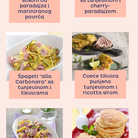
sosom od
sa tunjevinom i
paradajza i
cherry-
mariniranog
paradajzom
povrća
Cveće tikvica
Špageti “alla
punjeno
Carbonara” sa
tunjevinom i
tunjevinom i
ricotta sirom
tikvicama