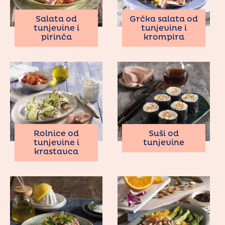
Salata od
Grčka salata od
tunjevine i
tunjevine i
pirinča
krompira
Rolnice od
Suši od
tunjevine i
tunjevine
krastavca