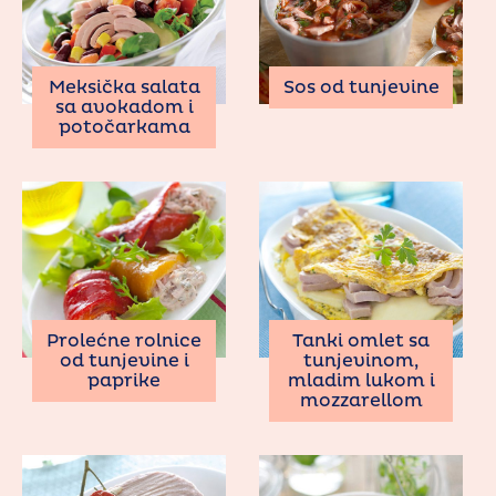
Meksička salata
Sos od tunjevine
sa avokadom i
potočarkama
Prolećne rolnice
Tanki omlet sa
od tunjevine i
tunjevinom,
paprike
mladim lukom i
mozzarellom