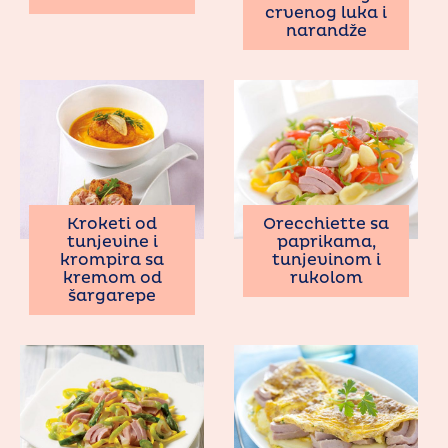
crvenog luka i
narandže
Kroketi od
Orecchiette sa
tunjevine i
paprikama,
krompira sa
tunjevinom i
kremom od
rukolom
šargarepe