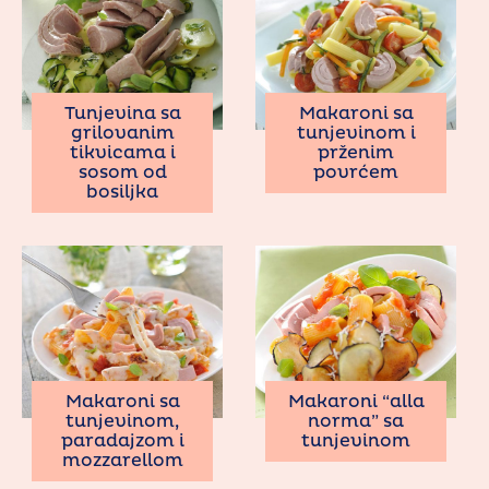
Tunjevina sa
Makaroni sa
grilovanim
tunjevinom i
tikvicama i
prženim
sosom od
povrćem
bosiljka
Makaroni sa
Makaroni “alla
tunjevinom,
norma” sa
paradajzom i
tunjevinom
mozzarellom