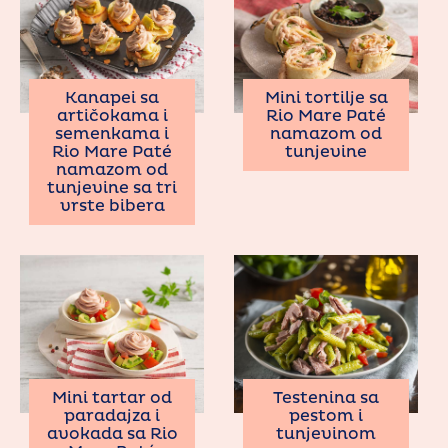
Kanapei sa
Mini tortilje sa
artičokama i
Rio Mare Paté
semenkama i
namazom od
Rio Mare Paté
tunjevine
namazom od
tunjevine sa tri
vrste bibera
Mini tartar od
Testenina sa
paradajza i
pestom i
avokada sa Rio
tunjevinom