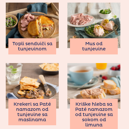
Topli sendviči sa
Mus od
tunjevinom
tunjevine
Krekeri sa Paté
Kriške hleba sa
namazom od
Paté namazom
tunjevine sa
od tunjevine sa
maslinama
sokom od
limuna