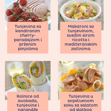
Tunjevina sa
Makaroni sa
kandiranim
tunjevinom,
cherry-
svežim sirom
paradajzom i
ricotta i
prženim
mediteranskim
pinjolima
začinima
Rolnice od
Tunjevina u
avokada,
sopstvenom
tunjevine i
soku sa salatom
narandže
od slatkog