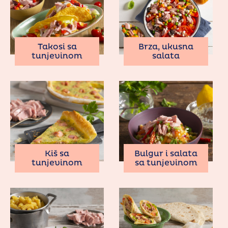
Takosi sa
Brza, ukusna
tunjevinom
salata
Kiš sa
Bulgur i salata
tunjevinom
sa tunjevinom