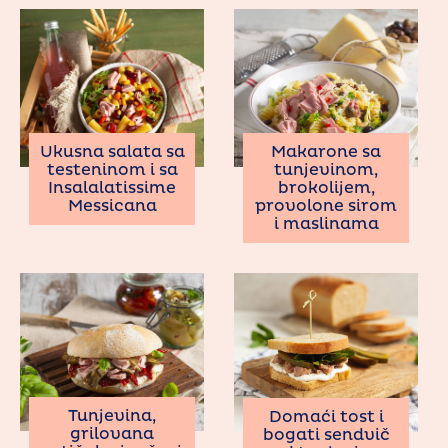
Ukusna salata sa
Makarone sa
testeninom i sa
tunjevinom,
Insalalatissime
brokolijem,
Messicana
provolone sirom
i maslinama
Tunjevina,
Domaći tost i
grilovana
bogati sendvič