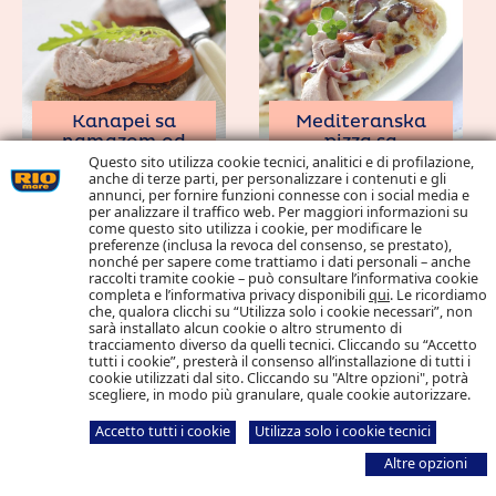
Kanapei sa
Mediteranska
namazom od
pizza sa
tunjevine,
tunjevinom i
Questo sito utilizza cookie tecnici, analitici e di profilazione,
anche di terze parti, per personalizzare i contenuti e gli
paradajzom i
crvenim lukom
annunci, per fornire funzioni connesse con i social media e
rukolom
per analizzare il traffico web. Per maggiori informazioni su
come questo sito utilizza i cookie, per modificare le
preferenze (inclusa la revoca del consenso, se prestato),
nonché per sapere come trattiamo i dati personali – anche
raccolti tramite cookie – può consultare l’informativa cookie
completa e l’informativa privacy disponibili
qui
. Le ricordiamo
che, qualora clicchi su “Utilizza solo i cookie necessari”, non
sarà installato alcun cookie o altro strumento di
tracciamento diverso da quelli tecnici. Cliccando su “Accetto
tutti i cookie”, presterà il consenso all’installazione di tutti i
cookie utilizzati dal sito. Cliccando su "Altre opzioni", potrà
scegliere, in modo più granulare, quale cookie autorizzare.
Sendvič s
Pita od
Accetto tutti i cookie
Utilizza solo i cookie tecnici
namazom od
tunjevine i
tunjevine,
praziluka
Altre opzioni
mladim
artičokama i