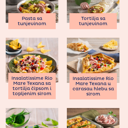
Pasta sa
Tortilja sa
tunjevinom
tunjevinom
Insalatissime Rio
Insalatissime Rio
Mare Texana sa
Mare Texana u
tortilja čipsom i
carasau hlebu sa
topljenim sirom
sirom