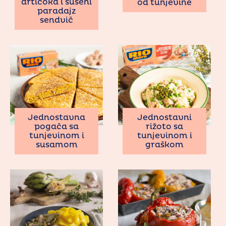
artičoka i sušeni
od tunjevine
paradajz
sendvič
Jednostavna
Jednostavni
pogača sa
rižoto sa
tunjevinom i
tunjevinom i
susamom
graškom