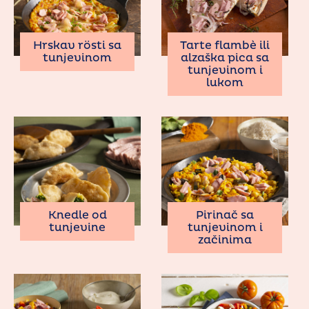
Hrskav rösti sa
Tarte flambè ili
tunjevinom
alzaška pica sa
tunjevinom i
lukom
Knedle od
Pirinač sa
tunjevine
tunjevinom i
začinima