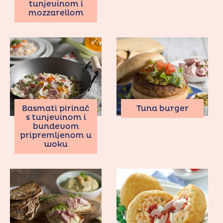
tunjevinom i
mozzarellom
Basmati pirinač
Tuna burger
s tunjevinom i
bundevom
pripremljenom u
woku