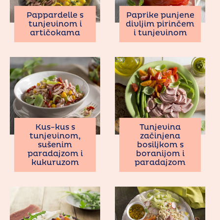
Paprike punjene
Pappardelle s
divljim pirinčem
tunjevinom i
i tunjevinom
artičokama
Kus-kus s
Tunjevina
tunjevinom,
začinjena
sušenim
bosiljkom s
paradajzom i
boranijom i
kukuruzom
paradajzom