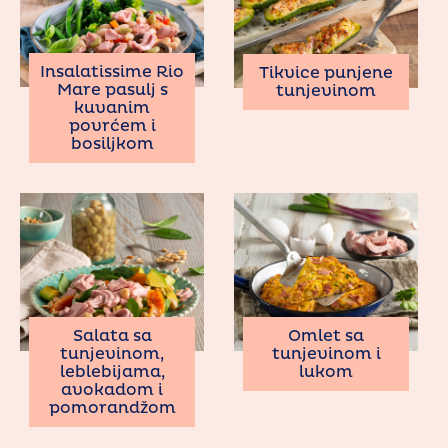
Insalatissime Rio
Tikvice punjene
Mare pasulj s
tunjevinom
kuvanim
povrćem i
bosiljkom
Salata sa
Omlet sa
tunjevinom,
tunjevinom i
leblebijama,
lukom
avokadom i
pomorandžom