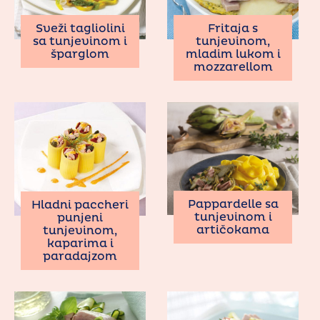
Sveži tagliolini
Fritaja s
sa tunjevinom i
tunjevinom,
šparglom
mladim lukom i
mozzarellom
Pappardelle sa
Hladni paccheri
tunjevinom i
punjeni
artičokama
tunjevinom,
kaparima i
paradajzom