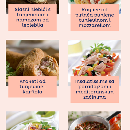
Slasni hlebići s
Kuglice od
tunjevinom i
pirinča punjene
namazom od
tunjevinom i
leblebija
mozzarellom
Kroketi od
Insalatissime sa
tunjevine i
paradajzom i
karfiola
mediteranskim
začinima