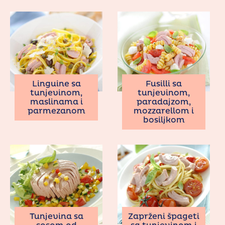
Linguine sa
Fusilli sa
tunjevinom,
tunjevinom,
maslinama i
paradajzom,
parmezanom
mozzarellom i
bosiljkom
Tunjevina sa
Zaprženi špageti