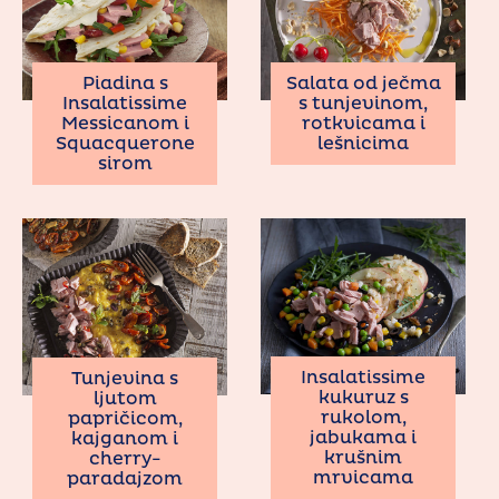
Salata od ječma
Piadina s
s tunjevinom,
Insalatissime
rotkvicama i
Messicanom i
lešnicima
Squacquerone
sirom
Insalatissime
Tunjevina s
kukuruz s
ljutom
rukolom,
papričicom,
jabukama i
kajganom i
krušnim
cherry-
mrvicama
paradajzom