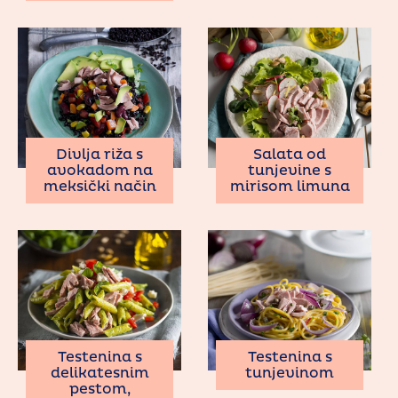
Divlja riža s
Salata od
avokadom na
tunjevine s
meksički način
mirisom limuna
Testenina s
Testenina s
delikatesnim
tunjevinom
pestom,