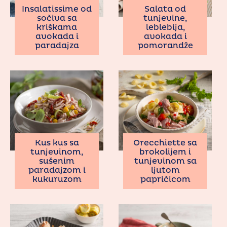
Insalatissime od
Salata od
sočiva sa
tunjevine,
kriškama
leblebija,
avokada i
avokada i
paradajza
pomorandže
Kus kus sa
Orecchiette sa
tunjevinom,
brokolijem i
sušenim
tunjevinom sa
paradajzom i
ljutom
kukuruzom
papričicom