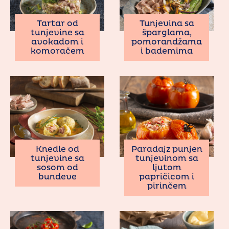
Tartar od
Tunjevina sa
tunjevine sa
šparglama,
avokadom i
pomorandžama
komoračem
i bademima
Knedle od
Paradajz punjen
tunjevine sa
tunjevinom sa
sosom od
ljutom
bundeve
papričicom i
pirinčem