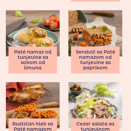
Paté namaz od
Sendvič sa Paté
tunjevine sa
namazom od
sokom od
tunjevine sa
limuna
paprikom
Rustičan hleb sa
Cezar salata sa
Paté namazom
tunjevinom