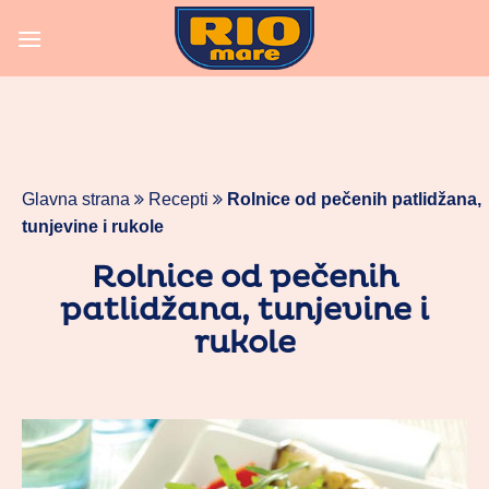
Skoči
na
vsebino
Glavna strana
Recepti
Rolnice od pečenih patlidžana,
tunjevine i rukole
Rolnice od pečenih
patlidžana, tunjevine i
rukole